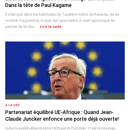
Dans la tête de Paul Kagame
Il n’est pas dans les habitudes de l’austère maître du Rwanda, de se
montrer magnanime, ni avec les opposants, ni avec quiconque se
permet de lui don ...
Lire la suite
A LA UNE
Partenariat équilibré UE-Afrique : Quand Jean-
Claude Juncker enfonce une porte déjà ouverte!
«Une nouvelle alliance entre l’Afrique et l’Europe». C’est le nouveau