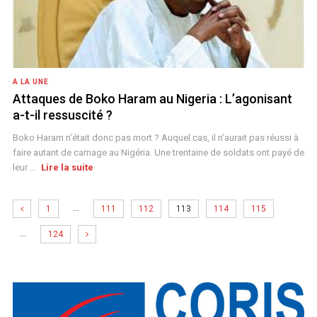
A LA UNE
Attaques de Boko Haram au Nigeria : L’agonisant
a-t-il ressuscité ?
Boko Haram n’était donc pas mort ? Auquel cas, il n’aurait pas réussi à
faire autant de carnage au Nigéria. Une trentaine de soldats ont payé de
leur ...
Lire la suite
…
1
111
112
113
114
115
…
124