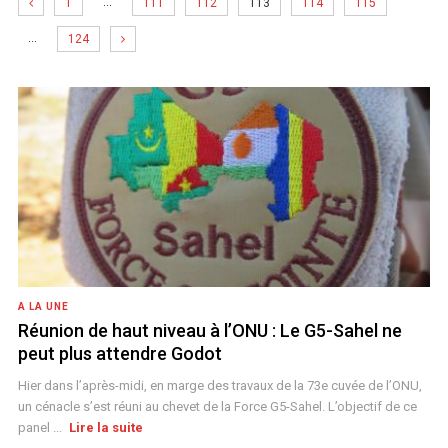
…
1
111
112
113
114
115
…
124
A LA UNE
Réunion de haut niveau à l’ONU : Le G5-Sahel ne
peut plus attendre Godot
Hier dans l’après-midi, en marge des travaux de la 73e cuvée de l’ONU,
un cénacle s’est réuni au chevet de la Force G5-Sahel. L’objectif de ce
panel ...
Lire la suite