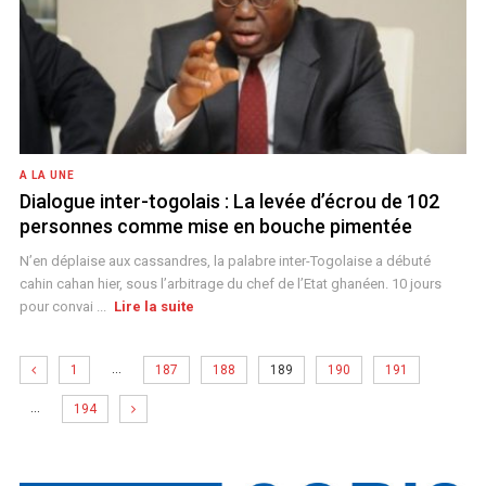
A LA UNE
Dialogue inter-togolais : La levée d’écrou de 102
personnes comme mise en bouche pimentée
N’en déplaise aux cassandres, la palabre inter-Togolaise a débuté
cahin cahan hier, sous l’arbitrage du chef de l’Etat ghanéen. 10 jours
pour convai ...
Lire la suite
…
1
187
188
189
190
191
…
194