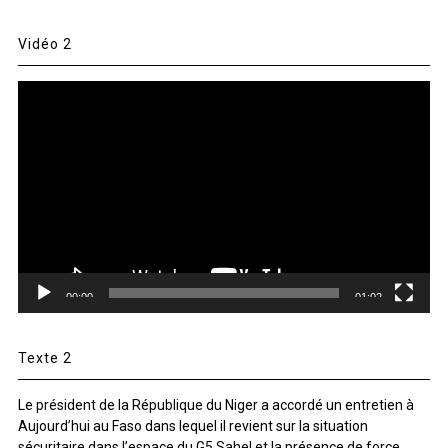
Vidéo 2
Lecteur
vidéo
00:00
01:02
Texte 2
Le président de la République du Niger a accordé un entretien à
Aujourd’hui au Faso dans lequel il revient sur la situation
sécuritaire dans l’espace du G5 Sahel et la présence de force