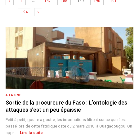
…
1
187
188
189
190
191
…
194
A LA UNE
Sortie de la procureure du Faso : L’ontologie des
attaques s’est un peu épaissie
Petit à petit, goutte à goutte, les informations filtrent sur ce qui s’est
passé lors de cette fatidique date du 2 mars 2018 à Ouagadougou. On
appr ...
Lire la suite