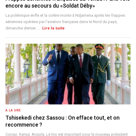
encore au secours du «Soldat Déby»
La polémique enfle et la colère monte à Ndjamena après les frappes
aériennes opérées par l’aviation française dans le Nord du pays,
dimanche dernier. ...
Lire la suite
A LA UNE
Tshisekedi chez Sassou : On efface tout, et on
recommence ?
Congo. Kenya. Angola. Le trio est important pour le nouveau président