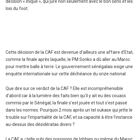
décision « inique », qui jure non seulement avec le bon sens et les
lois du foot.
Cette décision de la CAF est devenue d’ailleurs une affaire d’Etat,
comme la finale après laquelle, le PM Sonko a dû aller au Maroc
pour mettre balle à terre. Le gouvernement sénégalais exige une
enquête internationale sur cette déchéance du onze national.
Que dire sur ce verdict de la CAF ? Elle est incompréhensible
d’abord car à la lumière des faits bien qu’il y ait eu des couacs
commis par le Sénégal, la finale s’est jouée et tout s’est passé
dans les normes. Pourquoi 2 mois après un tel oukase qui jette le
trouble sur l’impartialité de la CAF, et sa capacité à être l’instance
au-dessus des désidératas divers ?
La CAF a –telle subi des pressions de lobbies ou même du Maroc