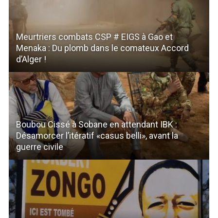
Meurtriers combats CSP # EIGS à Gao et
Menaka : Du plomb dans le comateux Accord
d’Alger !
Boubou Cissé à Sobane en attendant IBK :
Désamorcer l’itératif «casus belli», avant la
guerre civile