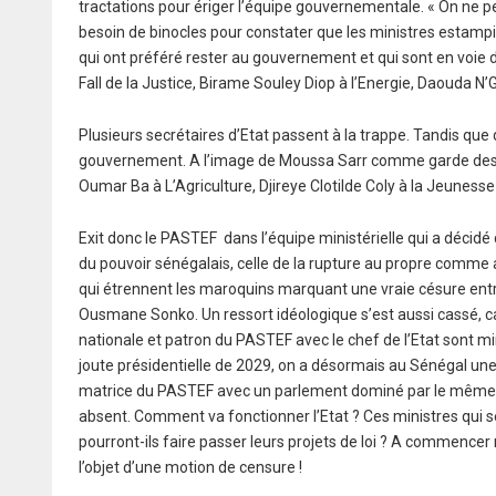
tractations pour ériger l’équipe gouvernementale. « On ne p
besoin de binocles pour constater que les ministres estamp
qui ont préféré rester au gouvernement et qui sont en voie 
Fall de la Justice, Birame Souley Diop à l’Energie, Daouda 
Plusieurs secrétaires d’Etat passent à la trappe. Tandis q
gouvernement. A l’image de Moussa Sarr comme garde des 
Oumar Ba à L’Agriculture, Djireye Clotilde Coly à la Jeunesse
Exit donc le PASTEF dans l’équipe ministérielle qui a décid
du pouvoir sénégalais, celle de la rupture au propre comme 
qui étrennent les maroquins marquant une vraie césure entre
Ousmane Sonko. Un ressort idéologique s’est aussi cassé, ca
nationale et patron du PASTEF avec le chef de l’Etat sont m
joute présidentielle de 2029, on a désormais au Sénégal une c
matrice du PASTEF avec un parlement dominé par le même 
absent. Comment va fonctionner l’Etat ? Ces ministres qui
pourront-ils faire passer leurs projets de loi ? A commencer
l’objet d’une motion de censure !