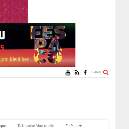
SEARCH
ique
Ta bouche Mon oreille
En Plus