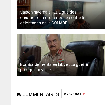
Saison hivernale : La Ligue des
consommateurs furieuse contre les
délestages de la SONABEL
Bombardements en Libye : La guerre
presque ouverte
COMMENTAIRES
WORDPRESS:
0