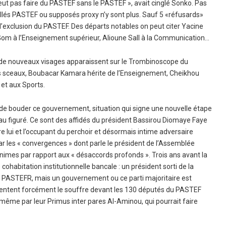
eut pas faire du PASTEF sans le PASTEF », avait cinglé Sonko. Pas
illés PASTEF ou supposés proxy n’y sont plus. Sauf 5 «réfusards»
d’exclusion du PASTEF. Des départs notables on peut citer Yacine
N’Gom à l’Enseignement supérieur, Alioune Sall à la Communication…
ue de nouveaux visages apparaissent sur le Trombinoscope du
sceaux, Boubacar Kamara hérite de l’Enseignement, Cheikhou
 et aux Sports.
é de bouder ce gouvernement, situation qui signe une nouvelle étape
au figuré. Ce sont des affidés du président Bassirou Diomaye Faye
 lui et l’occupant du perchoir et désormais intime adversaire
r les « convergences » dont parle le président de l’Assemblée
inimes par rapport aux « désaccords profonds ». Trois ans avant la
ohabitation institutionnelle bancale : un président sorti de la
PASTEFR, mais un gouvernement ou ce parti majoritaire est
 sentent forcément le souffre devant les 130 députés du PASTEF
 même par leur Primus inter pares Al-Aminou, qui pourrait faire