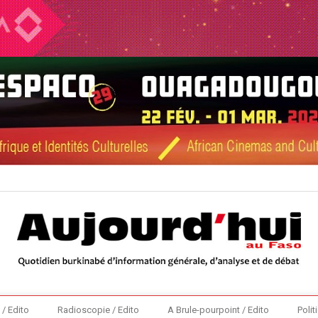
 / Edito
Radioscopie / Edito
A Brule-pourpoint / Edito
Polit