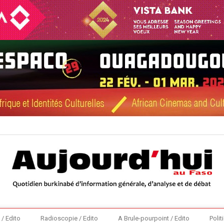
 / Edito
Radioscopie / Edito
A Brule-pourpoint / Edito
Polit