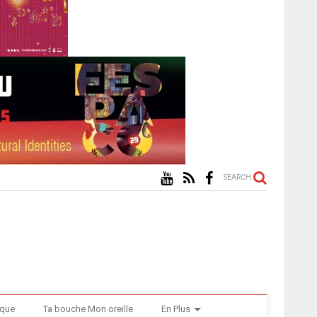
SEARCH
ique
Ta bouche Mon oreille
En Plus