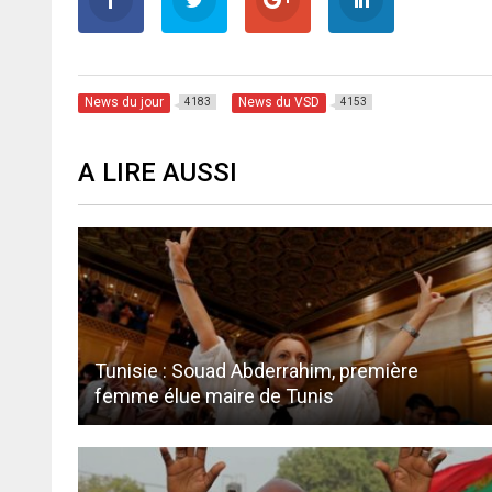
News du jour
News du VSD
4183
4153
A LIRE AUSSI
Tunisie : Souad Abderrahim, première
femme élue maire de Tunis