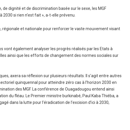
, de dignité et de discrimination basée sur le sexe, les MGF
 2030 si rien n’est fait », a-t-elle prévenu.
ale, régionale et nationale pour renforcer le vaste mouvement visant
ys vont également analyser les progrès réalisés par les Etats à
nnelles ainsi que les efforts de changement des normes sociales sur
es, axera sa réflexion sur plusieurs résultats. Il s’agit entre autres
tisectoriel quinquennal pour atteindre zéro cas à l’horizon 2030 en
limination des MGF. La conférence de Ouagadougou entend ainsi
ination du fléau. Le Premier ministre burkinabé, Paul Kaba Thiéba, a
é dans la lutte pour l’éradication de l’excision d’ici à 2030,