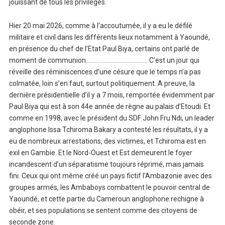
jouissant de tous les privilèges.
Hier 20 mai 2026, comme à l’accoutumée, il y a eu le défilé
militaire et civil dans les différents lieux notamment à Yaoundé,
en présence du chef de l’Etat Paul Biya, certains ont parlé de
moment de communion……… …………………………. C’est un jour qui
réveille des réminiscences d’une césure que le temps n’a pas
colmatée, loin s’en faut, surtout politiquement. A preuve, la
dernière présidentielle d’il y a 7 mois, remportée évidemment par
Paul Biya qui est à son 44e année de règne au palais d’Etoudi. Et
comme en 1998, avec le président du SDF John Fru Ndi, un leader
anglophone Issa Tchiroma Bakary a contesté les résultats, il y a
eu de nombreux arrestations, des victimes, et Tchiroma est en
exil en Gambie. Et le Nord-Ouest et Est demeurent le foyer
incandescent d’un séparatisme toujours réprimé, mais jamais
fini. Ceux qui ont même créé un pays fictif l’Ambazonie avec des
groupes armés, les Ambaboys combattent le pouvoir central de
Yaoundé, et cette partie du Cameroun anglophone rechigne à
obéir, et ses populations se sentent comme des citoyens de
seconde zone.