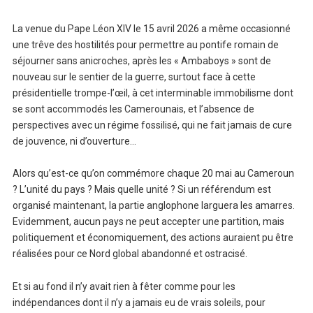
La venue du Pape Léon XIV le 15 avril 2026 a même occasionné
une trêve des hostilités pour permettre au pontife romain de
séjourner sans anicroches, après les « Ambaboys » sont de
nouveau sur le sentier de la guerre, surtout face à cette
présidentielle trompe-l’œil, à cet interminable immobilisme dont
se sont accommodés les Camerounais, et l’absence de
perspectives avec un régime fossilisé, qui ne fait jamais de cure
de jouvence, ni d’ouverture…
Alors qu’est-ce qu’on commémore chaque 20 mai au Cameroun
? L’unité du pays ? Mais quelle unité ? Si un référendum est
organisé maintenant, la partie anglophone larguera les amarres.
Evidemment, aucun pays ne peut accepter une partition, mais
politiquement et économiquement, des actions auraient pu être
réalisées pour ce Nord global abandonné et ostracisé.
Et si au fond il n’y avait rien à fêter comme pour les
indépendances dont il n’y a jamais eu de vrais soleils, pour