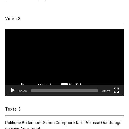
Vidéo 3
Lecteur
vidéo
00:00
05:07
Texte 3
Politique Burkinabè : Simon Compaoré tacle Ablassé Ouedraogo
du Faso Autrement.