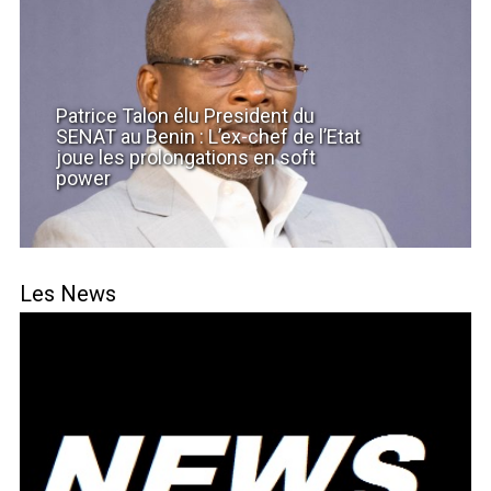
Patrice Talon élu President du
SENAT au Benin : L’ex-chef de l’Etat
joue les prolongations en soft
power
Les News