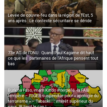
Levée de couvre-feu dans la région de l’Est, 5
ans après : Le contexte sécuritaire se déride
73e AG de l’ONU : Quand Paul Kagame dit haut
ce que les partenaires de l’Afrique pensent tout
bas
Burkina Faso, imam Kindo interpellé -la FAIB
tempère – l’UGEB suspendue pour « apologie du
terrorisme » – Tabaski….: intérêt supérieur du
pays, IB tient le cap !