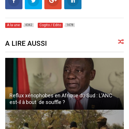
A la une
Cogito / Edito
4342
1478
A LIRE AUSSI
Reflux xénophobes en Afrique du Sud : L’ANC
est-il à bout de souffle ?