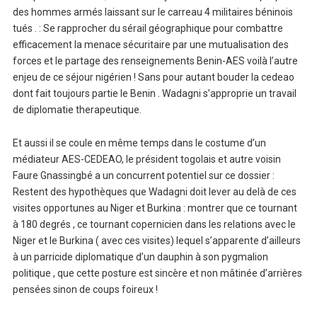
des hommes armés laissant sur le carreau 4 militaires béninois
tués . : Se rapprocher du sérail géographique pour combattre
efficacement la menace sécuritaire par une mutualisation des
forces et le partage des renseignements Benin-AES voilà l’autre
enjeu de ce séjour nigérien ! Sans pour autant bouder la cedeao
dont fait toujours partie le Benin . Wadagni s’approprie un travail
de diplomatie therapeutique.
Et aussi il se coule en même temps dans le costume d’un
médiateur AES-CEDEAO, le président togolais et autre voisin
Faure Gnassingbé a un concurrent potentiel sur ce dossier :
Restent des hypothèques que Wadagni doit lever au delà de ces
visites opportunes au Niger et Burkina : montrer que ce tournant
à 180 degrés , ce tournant copernicien dans les relations avec le
Niger et le Burkina ( avec ces visites) lequel s’apparente d’ailleurs
à un parricide diplomatique d’un dauphin à son pygmalion
politique , que cette posture est sincère et non mâtinée d’arrières
pensées sinon de coups foireux !