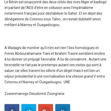
Le Bénin est soupçonné des deux côtés des rives Niger et kadiogo
et partant de l’AES d’être en collusion avec l’impérialisme
notamment français pour déstabiliser le Sahel . Et en dépit des
dénégations de Cotonou sous Talon , on restait dubitatif sinon
méfiant à Niamey et Ouagadougou.
A Wadagni de montrer qu’il n’en est rien ! Ses homologues et
freres Abdourahamane Tiani et Ibrahim Traore semblent enclins
à lui donner un prejugé favorable. A lui de convaincre . Autant une
hirondelle ne fait pas le printemps autant ces visites qui sont à
saluer car elles tracent les sillons d’un dégel mais il est loin un
séjour présidentiel à une normalisation à la vitesse grand V entre
Cotonou et Niamey et Ouagadougou . UNE
Zowenmanogo Dieudonné Zoungrana