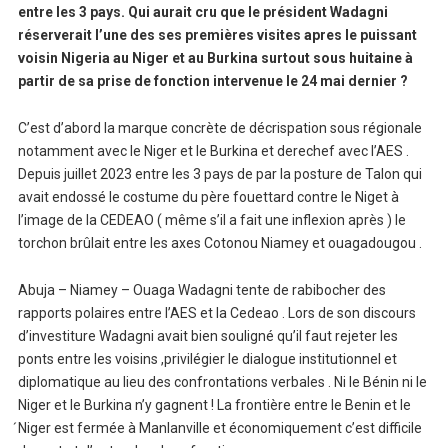
entre les 3 pays. Qui aurait cru que le président Wadagni
réserverait l’une des ses premières visites apres le puissant
voisin Nigeria au Niger et au Burkina surtout sous huitaine à
partir de sa prise de fonction intervenue le 24 mai dernier ?
C’est d’abord la marque concrète de décrispation sous régionale
notamment avec le Niger et le Burkina et derechef avec l’AES .
Depuis juillet 2023 entre les 3 pays de par la posture de Talon qui
avait endossé le costume du père fouettard contre le Niget à
l’image de la CEDEAO ( même s’il a fait une inflexion après ) le
torchon brûlait entre les axes Cotonou Niamey et ouagadougou .
Abuja – Niamey – Ouaga Wadagni tente de rabibocher des
rapports polaires entre l’AES et la Cedeao . Lors de son discours
d’investiture Wadagni avait bien souligné qu’il faut rejeter les
ponts entre les voisins ,privilégier le dialogue institutionnel et
diplomatique au lieu des confrontations verbales . Ni le Bénin ni le
Niger et le Burkina n’y gagnent ! La frontière entre le Benin et le
́Niger est fermée à Manlanville et économiquement c’est difficile