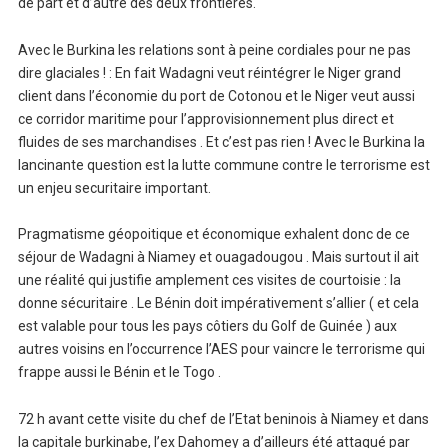
de part et d’autre des deux frontieres.
Avec le Burkina les relations sont à peine cordiales pour ne pas
dire glaciales ! : En fait Wadagni veut réintégrer le Niger grand
client dans l’économie du port de Cotonou et le Niger veut aussi
ce corridor maritime pour l’approvisionnement plus direct et
fluides de ses marchandises . Et c’est pas rien ! Avec le Burkina la
lancinante question est la lutte commune contre le terrorisme est
un enjeu securitaire important.
Pragmatisme géopoitique et économique exhalent donc de ce
séjour de Wadagni à Niamey et ouagadougou . Mais surtout il ait
une réalité qui justifie amplement ces visites de courtoisie : la
donne sécuritaire . Le Bénin doit impérativement s’allier ( et cela
est valable pour tous les pays côtiers du Golf de Guinée ) aux
autres voisins en l’occurrence l’AES pour vaincre le terrorisme qui
frappe aussi le Bénin et le Togo .
72 h avant cette visite du chef de l’Etat beninois à Niamey et dans
la capitale burkinabe, l’ex Dahomey a d’ailleurs été attaqué par