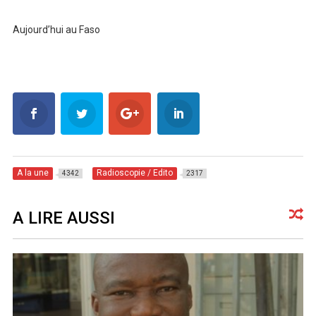
Aujourd’hui au Faso
A la une
Radioscopie / Edito
4342
2317
A LIRE AUSSI