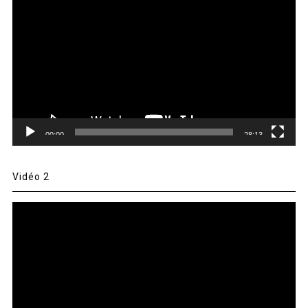
vidéo
00:00
28:13
Vidéo 2
Lecteur
vidéo