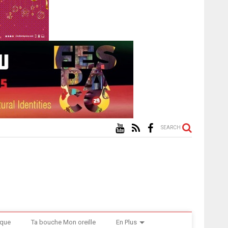
SEARCH
ique
Ta bouche Mon oreille
En Plus