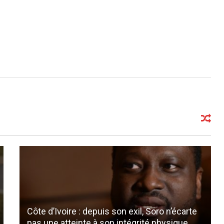
Côte d’Ivoire : depuis son exil, Soro n’écarte
pas une atteinte à son intégrité physique