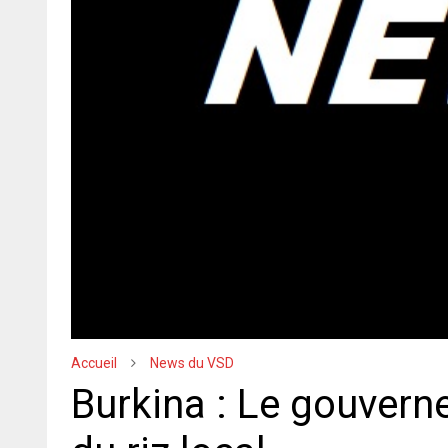
Accueil
News du VSD
Burkina : Le gouvern