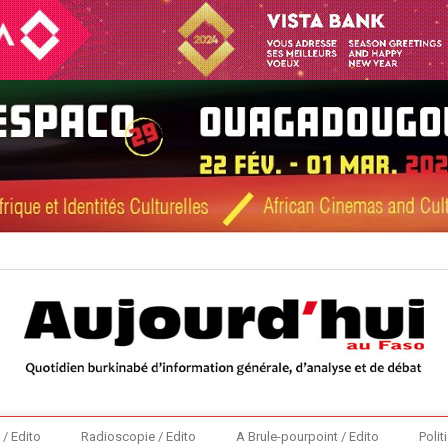
 / Edito
Radioscopie / Edito
A Brule-pourpoint / Edito
Polit