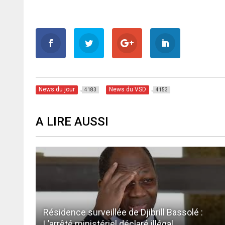
News du jour
News du VSD
4183
4153
A LIRE AUSSI
Résidence surveillée de Djibrill Bassolé :
L’arrêté ministériel déclaré illégal