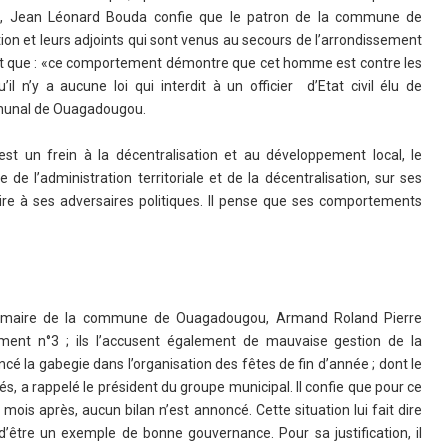
ou, Jean Léonard Bouda confie que le patron de la commune de
ion et leurs adjoints qui sont venus au secours de l’arrondissement
 part que : «ce comportement démontre que cet homme est contre les
il n’y a aucune loi qui interdit à un officier d’Etat civil élu de
mmunal de Ouagadougou.
t un frein à la décentralisation et au développement local, le
 de l’administration territoriale et de la décentralisation, sur ses
ire à ses adversaires politiques. Il pense que ses comportements
t le maire de la commune de Ouagadougou, Armand Roland Pierre
sement n°3 ; ils l’accusent également de mauvaise gestion de la
cé la gabegie dans l’organisation des fêtes de fin d’année ; dont le
és, a rappelé le président du groupe municipal. Il confie que pour ce
mois après, aucun bilan n’est annoncé. Cette situation lui fait dire
être un exemple de bonne gouvernance. Pour sa justification, il