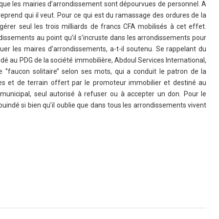
 que les mairies d’arrondissement sont dépourvues de personnel. A
reprend qui il veut. Pour ce qui est du ramassage des ordures de la
e gérer seul les trois milliards de francs CFA mobilisés à cet effet.
dissements au point qu’il s’incruste dans les arrondissements pour
er les maires d’arrondissements, a-t-il soutenu. Se rappelant du
é au PDG de la société immobilière, Abdoul Services International,
 ‘’faucon solitaire’’ selon ses mots, qui a conduit le patron de la
t de terrain offert par le promoteur immobilier et destiné au
 municipal, seul autorisé à refuser ou à accepter un don. Pour le
ouindé si bien qu’il oublie que dans tous les arrondissements vivent