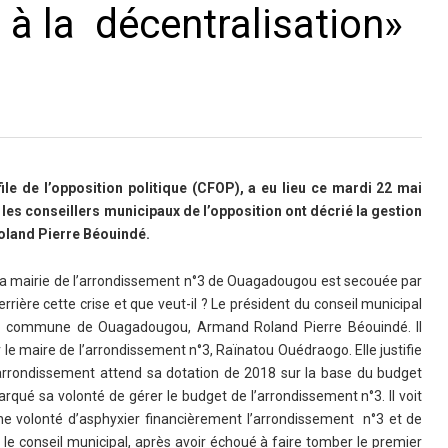
n à la décentralisation»
ile de l’opposition politique (CFOP), a eu lieu ce mardi 22 mai
s conseillers municipaux de l’opposition ont décrié la gestion
land Pierre Béouindé.
, la mairie de l’arrondissement n°3 de Ouagadougou est secouée par
rrière cette crise et que veut-il ? Le président du conseil municipal
la commune de Ouagadougou, Armand Roland Pierre Béouindé. Il
e maire de l’arrondissement n°3, Raïnatou Ouédraogo. Elle justifie
it arrondissement attend sa dotation de 2018 sur la base du budget
é sa volonté de gérer le budget de l’arrondissement n°3. Il voit
e volonté d’asphyxier financièrement l’arrondissement n°3 et de
 le conseil municipal, après avoir échoué à faire tomber le premier