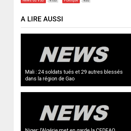
News du VSD
Politique
4153
450
A LIRE AUSSI
Mali : 24 soldats tués et 29 autres blessés
dans la région de Gao
Niger: l’Algérie met en garde la CEDEAO