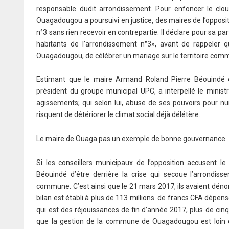
responsable dudit arrondissement. Pour enfoncer le cl
Ouagadougou a poursuivi en justice, des maires de l’opposit
n°3 sans rien recevoir en contrepartie. Il déclare pour sa
habitants de l’arrondissement n°3», avant de rappeler qu’
Ouagadougou, de célébrer un mariage sur le territoire co
Estimant que le maire Armand Roland Pierre Béouindé es
président du groupe municipal UPC, a interpellé le ministre
agissements; qui selon lui, abuse de ses pouvoirs pour nu
risquent de détériorer le climat social déjà délétère.
Le maire de Ouaga pas un exemple de bonne gouvernance
Si les conseillers municipaux de l’opposition accusen
Béouindé d’être derrière la crise qui secoue l’arrondis
commune. C’est ainsi que le 21 mars 2017, ils avaient dénon
bilan est établi à plus de 113 millions de francs CFA dépens
qui est des réjouissances de fin d’année 2017, plus de cinq 
que la gestion de la commune de Ouagadougou est loin d’