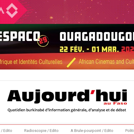
 / Edito
Radioscopie / Edito
A Brule-pourpoint / Edito
Polit