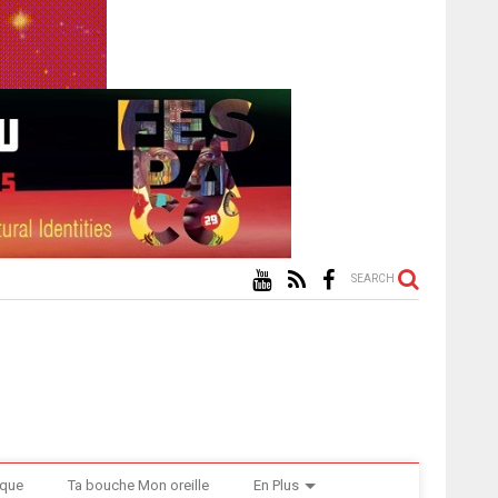
SEARCH
ique
Ta bouche Mon oreille
En Plus