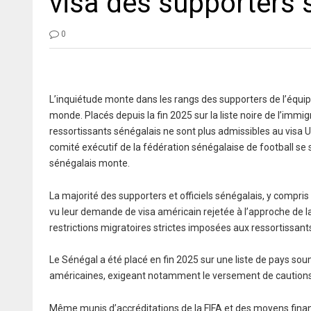
visa des supporters 
0
L’inquiétude monte dans les rangs des supporters de l’équi
monde. Placés depuis la fin 2025 sur la liste noire de l’imm
ressortissants sénégalais ne sont plus admissibles au visa
comité exécutif de la fédération sénégalaise de football se 
sénégalais monte.
La majorité des supporters et officiels sénégalais, y compris
vu leur demande de visa américain rejetée à l’approche de
restrictions migratoires strictes imposées aux ressortissant
Le Sénégal a été placé en fin 2025 sur une liste de pays sou
américaines, exigeant notamment le versement de cautions 
Même munis d’accréditations de la FIFA et des moyens fin