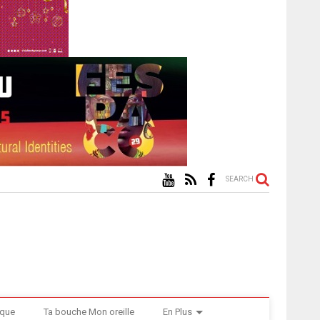
SEARCH
ique
Ta bouche Mon oreille
En Plus