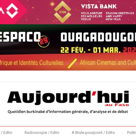
 / Edito
Radioscopie / Edito
A Brule-pourpoint / Edito
Polit