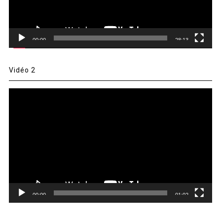
00:00
28:13
Vidéo 2
Lecteur
vidéo
00:00
01:02