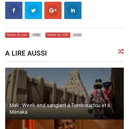
News du jour
News du VSD
4183
4153
A LIRE AUSSI
Mali : Week-end sanglant à Tombouctou et à
Ménaka