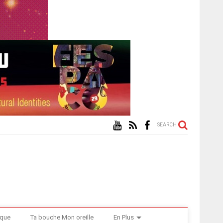
SEARCH
ique
Ta bouche Mon oreille
En Plus