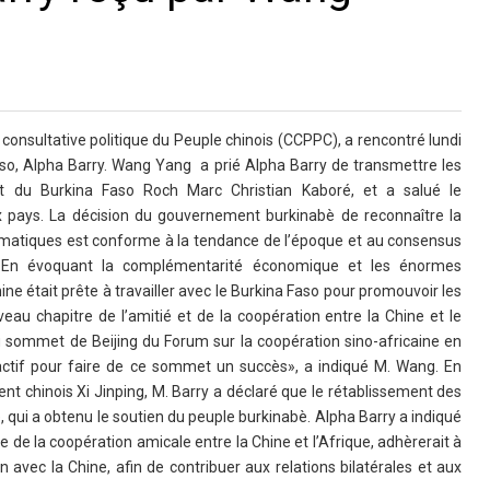
onsultative politique du Peuple chinois (CCPPC), a rencontré lundi
Faso, Alpha Barry. Wang Yang a prié Alpha Barry de transmettre les
ent du Burkina Faso Roch Marc Christian Kaboré, et a salué le
x pays. La décision du gouvernement burkinabè de reconnaître la
plomatiques est conforme à la tendance de l’époque et au consensus
. En évoquant la complémentarité économique et les énormes
ne était prête à travailler avec le Burkina Faso pour promouvoir les
uveau chapitre de l’amitié et de la coopération entre la Chine et le
au sommet de Beijing du Forum sur la coopération sino-africaine en
actif pour faire de ce sommet un succès», a indiqué M. Wang. En
nt chinois Xi Jinping, M. Barry a déclaré que le rétablissement des
e, qui a obtenu le soutien du peuple burkinabè. Alpha Barry a indiqué
e de la coopération amicale entre la Chine et l’Afrique, adhèrerait à
n avec la Chine, afin de contribuer aux relations bilatérales et aux