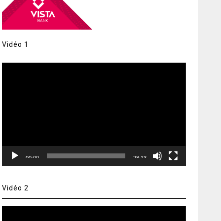
Vidéo 1
Lecteur
vidéo
00:00
28:13
Vidéo 2
Lecteur