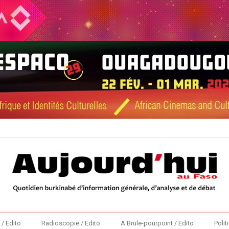
 / Edito
Radioscopie / Edito
A Brule-pourpoint / Edito
Polit