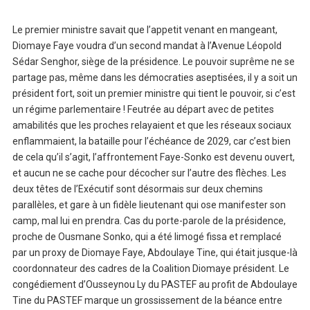
Le premier ministre savait que l’appetit venant en mangeant,
Diomaye Faye voudra d’un second mandat à l’Avenue Léopold
Sédar Senghor, siège de la présidence. Le pouvoir suprême ne se
partage pas, même dans les démocraties aseptisées, il y a soit un
président fort, soit un premier ministre qui tient le pouvoir, si c’est
un régime parlementaire ! Feutrée au départ avec de petites
amabilités que les proches relayaient et que les réseaux sociaux
enflammaient, la bataille pour l’échéance de 2029, car c’est bien
de cela qu’il s’agit, l’affrontement Faye-Sonko est devenu ouvert,
et aucun ne se cache pour décocher sur l’autre des flèches. Les
deux têtes de l’Exécutif sont désormais sur deux chemins
parallèles, et gare à un fidèle lieutenant qui ose manifester son
camp, mal lui en prendra. Cas du porte-parole de la présidence,
proche de Ousmane Sonko, qui a été limogé fissa et remplacé
par un proxy de Diomaye Faye, Abdoulaye Tine, qui était jusque-là
coordonnateur des cadres de la Coalition Diomaye président. Le
congédiement d’Ousseynou Ly du PASTEF au profit de Abdoulaye
Tine du PASTEF marque un grossissement de la béance entre