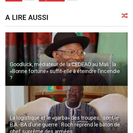
A LIRE AUSSI
Goodluck, médiateur de la CEDEAO au Mali : la
«Bonne fortune» suffit-elle à éteindre l’incendie
?
La logistique et le «garba» des troupes, sont le
B.A.-BA d’une guerre : Roch reprend le bâton de
chef suprême des armées