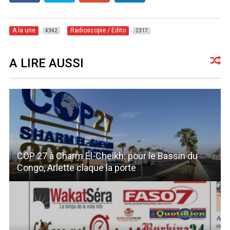
A la une
Radioscopie / Edito
4342
2317
A LIRE AUSSI
COP 27 à Charm El-Cheikh: pour le Bassin du
Congo, Arlette claque la porte