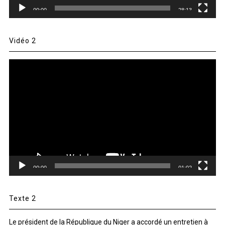
00:00
28:13
Vidéo 2
Lecteur
vidéo
00:00
01:02
Texte 2
Le président de la République du Niger a accordé un entretien à