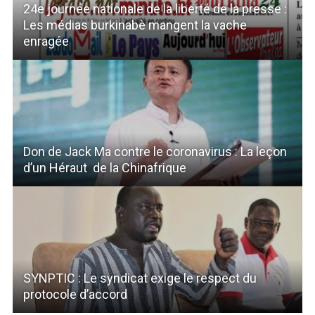
24e journée nationale de la liberté de la presse :
Les médias burkinabè mangent la vache
enragée
Don de Jack Ma contre le coronavirus : La leçon
d’un Héraut de la Chinafrique
SYNPTIC : Le syndicat exige le respect du
protocole d’accord