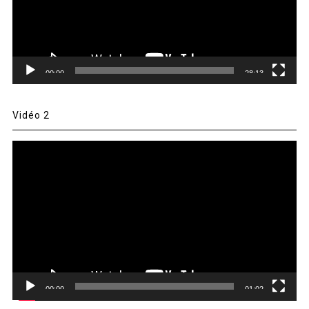
00:00
28:13
Vidéo 2
Lecteur
vidéo
00:00
01:02