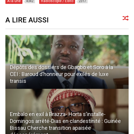
A la une
Radioscopie / Edito
4342
2317
A LIRE AUSSI
Dépôts des dossiers de Gbagbo et Soro à la
CEI : Baroud d’honneur pour exilés de luxe
transis
Embalo en exil à Brazza- Horta s’installe-
Domingos arrêté-Dias en clandestinité : Guinée
Bissau Cherche transition apaisée