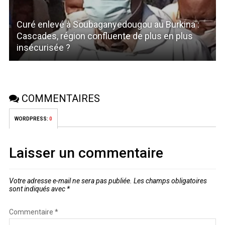
Curé enlevé à Soubaganyedougou au Burkina :
Cascades, région confluente de plus en plus
insécurisée ?
COMMENTAIRES
WORDPRESS:
0
Laisser un commentaire
Votre adresse e-mail ne sera pas publiée.
Les champs obligatoires
sont indiqués avec
*
Commentaire
*