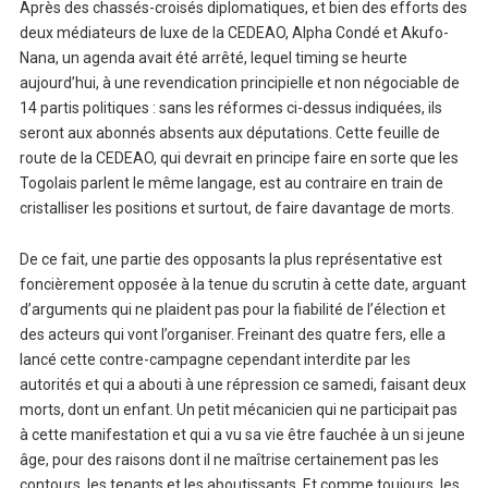
Après des chassés-croisés diplomatiques, et bien des efforts des
deux médiateurs de luxe de la CEDEAO, Alpha Condé et Akufo-
Nana, un agenda avait été arrêté, lequel timing se heurte
aujourd’hui, à une revendication principielle et non négociable de
14 partis politiques : sans les réformes ci-dessus indiquées, ils
seront aux abonnés absents aux députations. Cette feuille de
route de la CEDEAO, qui devrait en principe faire en sorte que les
Togolais parlent le même langage, est au contraire en train de
cristalliser les positions et surtout, de faire davantage de morts.
De ce fait, une partie des opposants la plus représentative est
foncièrement opposée à la tenue du scrutin à cette date, arguant
d’arguments qui ne plaident pas pour la fiabilité de l’élection et
des acteurs qui vont l’organiser. Freinant des quatre fers, elle a
lancé cette contre-campagne cependant interdite par les
autorités et qui a abouti à une répression ce samedi, faisant deux
morts, dont un enfant. Un petit mécanicien qui ne participait pas
à cette manifestation et qui a vu sa vie être fauchée à un si jeune
âge, pour des raisons dont il ne maîtrise certainement pas les
contours, les tenants et les aboutissants. Et comme toujours, les