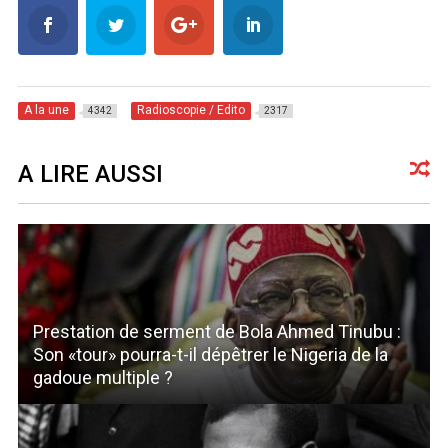
A la une
Radioscopie / Edito
4342
2317
A LIRE AUSSI
Prestation de serment de Bola Ahmed Tinubu :
Son «tour» pourra-t-il dépêtrer le Nigeria de la
gadoue multiple ?