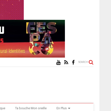
SEARCH
ique
Ta bouche Mon oreille
En Plus