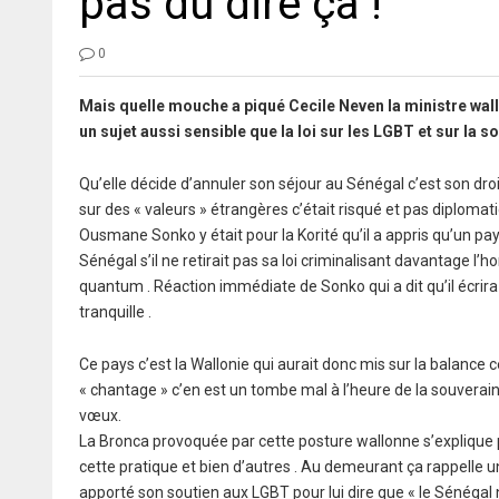
pas dû dire ça !
0
Mais quelle mouche a piqué Cecile Neven la ministre wallo
un sujet aussi sensible que la loi sur les LGBT et sur la 
Qu’elle décide d’annuler son séjour au Sénégal c’est son dro
sur des « valeurs » étrangères c’était risqué et pas diploma
Ousmane Sonko y était pour la Korité qu’il a appris qu’un p
Sénégal s’il ne retirait pas sa loi criminalisant davantage l’h
quantum . Réaction immédiate de Sonko qui a dit qu’il écrira 
tranquille .
Ce pays c’est la Wallonie qui aurait donc mis sur la balance c
« chantage » c’en est un tombe mal à l’heure de la souverai
vœux.
La Bronca provoquée par cette posture wallonne s’explique pa
cette pratique et bien d’autres . Au demeurant ça rappelle 
apporté son soutien aux LGBT pour lui dire que « le Sénégal n