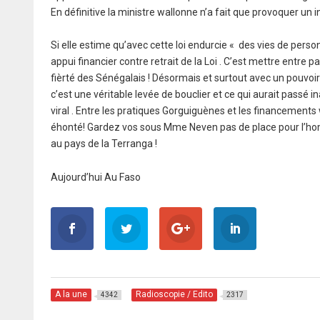
En définitive la ministre wallonne n’a fait que provoquer un
Si elle estime qu’avec cette loi endurcie « des vies de perso
appui financier contre retrait de la Loi . C’est mettre entre
fièrté des Sénégalais ! Désormais et surtout avec un pouvoi
c’est une véritable levée de bouclier et ce qui aurait pass
viral . Entre les pratiques Gorguiguènes et les financements
éhonté! Gardez vos sous Mme Neven pas de place pour l’hom
au pays de la Terranga !
Aujourd’hui Au Faso
A la une
Radioscopie / Edito
4342
2317