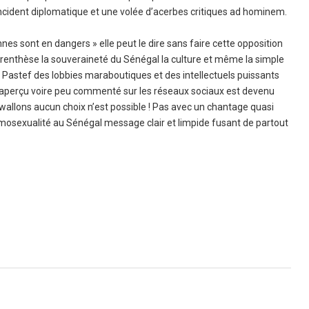
 incident diplomatique et une volée d’acerbes critiques ad hominem.
nnes sont en dangers » elle peut le dire sans faire cette opposition
 parenthèse la souveraineté du Sénégal la culture et même la simple
r Pastef des lobbies maraboutiques et des intellectuels puissants
é inaperçu voire peu commenté sur les réseaux sociaux est devenu
 wallons aucun choix n’est possible ! Pas avec un chantage quasi
osexualité au Sénégal message clair et limpide fusant de partout