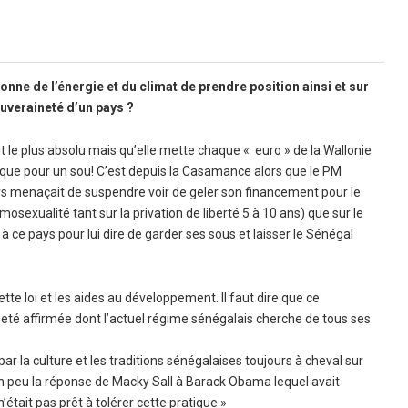
nne de l’énergie et du climat de prendre position ainsi et sur
souveraineté d’un pays ?
it le plus absolu mais qu’elle mette chaque « euro » de la Wallonie
tique pour un sou! C’est depuis la Casamance alors que le PM
ays menaçait de suspendre voir de geler son financement pour le
omosexualité tant sur la privation de liberté 5 à 10 ans) que sur le
à ce pays pour lui dire de garder ses sous et laisser le Sénégal
ette loi et les aides au développement. Il faut dire que ce
neté affirmée dont l’actuel régime sénégalais cherche de tous ses
r la culture et les traditions sénégalaises toujours à cheval sur
un peu la réponse de Macky Sall à Barack Obama lequel avait
’était pas prêt à tolérer cette pratique »