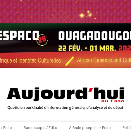
 / Edito
Radioscopie / Edito
A Brule-pourpoint / Edito
Polit