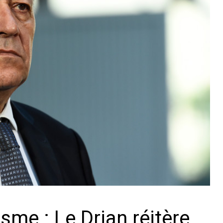
isme : Le Drian réitère