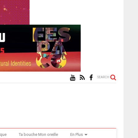
SEARCH
ique
Ta bouche Mon oreille
En Plus