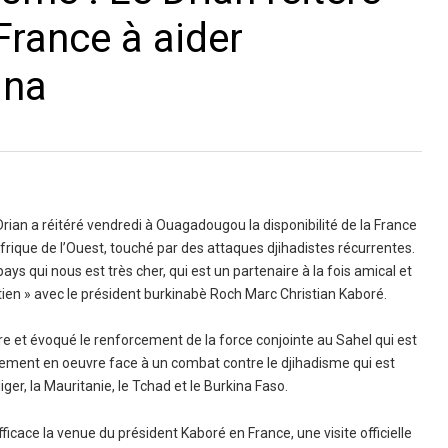
 France à aider
ina
rian a réitéré vendredi à Ouagadougou la disponibilité de la France
Afrique de l’Ouest, touché par des attaques djihadistes récurrentes.
ays qui nous est très cher, qui est un partenaire à la fois amical et
retien » avec le président burkinabè Roch Marc Christian Kaboré.
ire et évoqué le renforcement de la force conjointe au Sahel qui est
ivement en oeuvre face à un combat contre le djihadisme qui est
iger, la Mauritanie, le Tchad et le Burkina Faso.
icace la venue du président Kaboré en France, une visite officielle