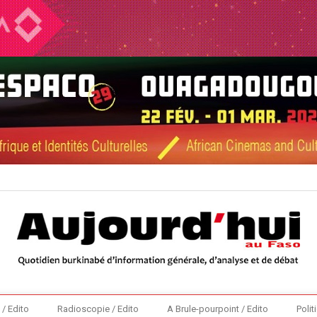
 / Edito
Radioscopie / Edito
A Brule-pourpoint / Edito
Polit