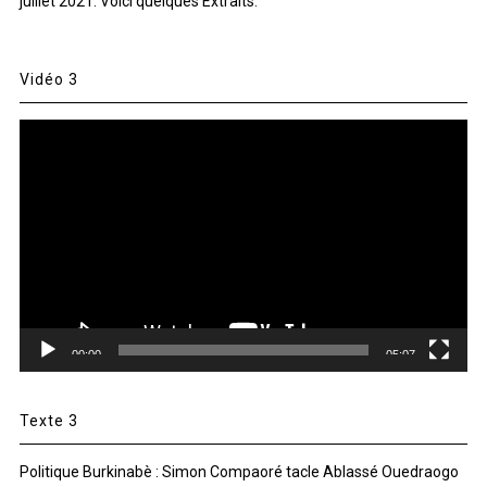
juillet 2021. Voici quelques Extraits.
Vidéo 3
Lecteur
vidéo
00:00
05:07
Texte 3
Politique Burkinabè : Simon Compaoré tacle Ablassé Ouedraogo