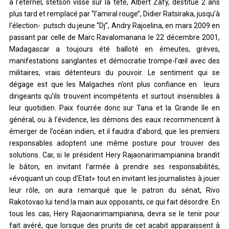
à l’éternel, stetson vissé sur la tête, Albert Zafy, destitué 2 ans
plus tard et remplacé par ‘’l’amiral rouge’’, Didier Ratsiraka, jusqu’à
l’élection- putsch du jeune ‘’Dj’’, Andry Rajoelina, en mars 2009 en
passant par celle de Marc Ravalomanana le 22 décembre 2001,
Madagascar a toujours été balloté en émeutes, grèves,
manifestations sanglantes et démocratie trompe-l’œil avec des
militaires, vrais détenteurs du pouvoir. Le sentiment qui se
dégage est que les Malgaches n’ont plus confiance en leurs
dirigeants qu’ils trouvent incompétents et surtout insensibles à
leur quotidien. Paix fourrée donc sur Tana et la Grande île en
général, ou à l’évidence, les démons des eaux recommencent à
émerger de l’océan indien, et il faudra d’abord, que les premiers
responsables adoptent une même posture pour trouver des
solutions. Car, si le président Hery Rajaonarimampianina brandit
le bâton, en invitant l’armée à prendre ses responsabilités,
«évoquant un coup d’Etat» tout en invitant les journalistes à jouer
leur rôle, on aura remarqué que le patron du sénat, Rivo
Rakotovao lui tend la main aux opposants, ce qui fait désordre. En
tous les cas, Hery Rajaonarimampianina, devra se le tenir pour
fait avéré, que lorsque des prurits de cet acabit apparaissent à