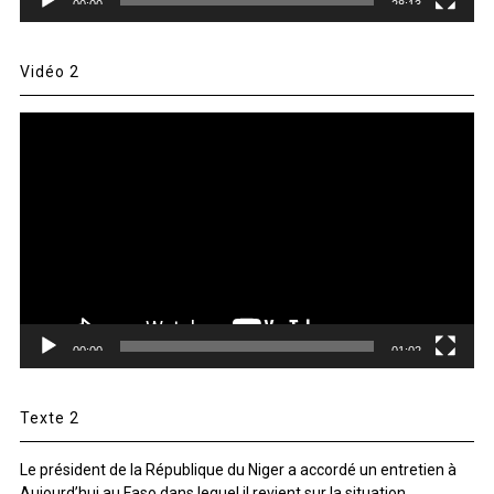
00:00
28:13
Vidéo 2
Lecteur
vidéo
00:00
01:02
Texte 2
Le président de la République du Niger a accordé un entretien à
Aujourd’hui au Faso dans lequel il revient sur la situation