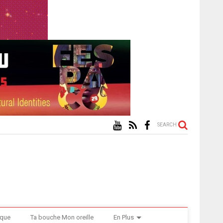
SEARCH
ique
Ta bouche Mon oreille
En Plus