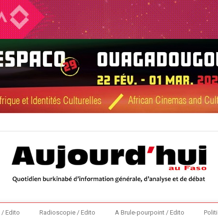
 / Edito
Radioscopie / Edito
A Brule-pourpoint / Edito
Polit