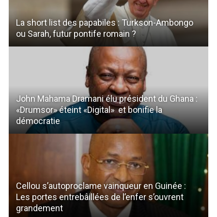
La short list des papabiles : Turkson-Ambongo
ou Sarah, futur pontife romain ?
John Mahama Dramani élu président du Ghana :
«Drumsor» éteint «Digital» et bonifie la
démocratie
Cellou s’autoproclame vainqueur en Guinée :
Les portes entrebâillées de l’enfer s’ouvrent
grandement