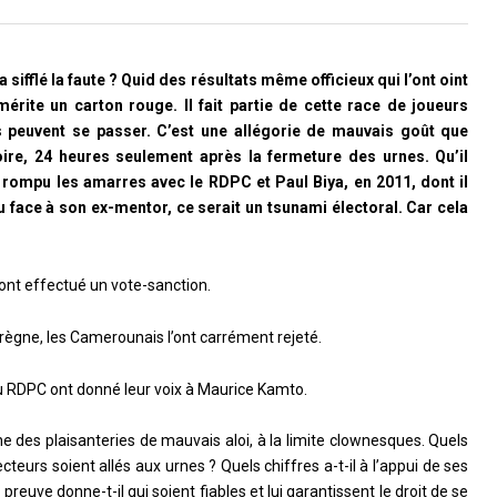
 sifflé la faute ? Quid des résultats même officieux qui l’ont oint
rite un carton rouge. Il fait partie de cette race de joueurs
es peuvent se passer. C’est une allégorie de mauvais goût que
ire, 24 heures seulement après la fermeture des urnes. Qu’il
 rompu les amarres avec le RDPC et Paul Biya, en 2011, dont il
élu face à son ex-mentor, ce serait un tsunami électoral. Car cela
 ont effectué un vote-sanction.
 règne, les Camerounais l’ont carrément rejeté.
du RDPC ont donné leur voix à Maurice Kamto.
ne des plaisanteries de mauvais aloi, à la limite clownesques. Quels
cteurs soient allés aux urnes ? Quels chiffres a-t-il à l’appui de ses
preuve donne-t-il qui soient fiables et lui garantissent le droit de se