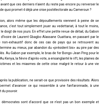
t avant que ces derniers n’aient du reste pas encore pu renverser le
 quoi promet-il déjà une crise postélectorale au Cameroun ?
tion, alors même que les dépouillements viennent à peine de se
ance, c’est tout simplement jouer au vedettariat, à tout le moins,
le doigt de nos jours. En effet une petite revue de détail, du Gabon
e d’Ivoire de Laurent Gbagbo-Alassane Ouattara, en passant par le
re non-exhaustif donc de ces cas de pays qui se retrouvent au
termine au mieux, par abandon du «président bis» au pire par des
exilés. Au Gabon par exemple, le bras de fer Bongo-Jean Ping pour le
Au Kenya, la fièvre d’après-vote, a ensanglanté le rift, les plaines de
0 victimes et les miasmes de cette crise malgré le retour à une vie
rès la publication, ne serait-ce que provisoire des résultats. Alors
 permet d’avancer ce qui ressemble à une fanfaronnade, à une
 du pouvoir.
s démocrates sont d’accord que ce n’est pas un bon exemple et