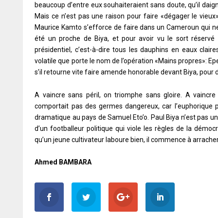
beaucoup d’entre eux souhaiteraient sans doute, qu’il daigne 
Mais ce n’est pas une raison pour faire «dégager le vieux
Maurice Kamto s’efforce de faire dans un Cameroun qui ne l
été un proche de Biya, et pour avoir vu le sort réservé 
présidentiel, c’est-à-dire tous les dauphins en eaux clai
volatile que porte le nom de l’opération «Mains propres»: E
s’il retourne vite faire amende honorable devant Biya, pour dir
A vaincre sans péril, on triomphe sans gloire. A vaincre 
comportait pas des germes dangereux, car l’euphorique pr
dramatique au pays de Samuel Eto’o. Paul Biya n’est pas u
d’un footballeur politique qui viole les règles de la démoc
qu’un jeune cultivateur laboure bien, il commence à arrach
Ahmed BAMBARA