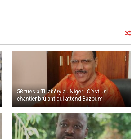
58 tués à Tillabéry au Niger : C’est un
chantier brûlant qui attend Bazoum