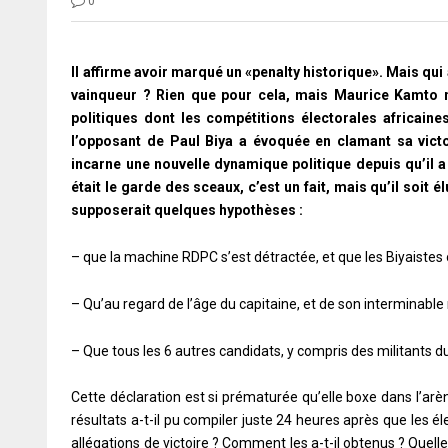
0
Il affirme avoir marqué un «penalty historique». Mais qui a
vainqueur ? Rien que pour cela, mais Maurice Kamto mé
politiques dont les compétitions électorales africain
l’opposant de Paul Biya a évoquée en clamant sa victo
incarne une nouvelle dynamique politique depuis qu’il a
était le garde des sceaux, c’est un fait, mais qu’il soit 
supposerait quelques hypothèses :
– que la machine RDPC s’est détractée, et que les Biyaistes
– Qu’au regard de l’âge du capitaine, et de son interminable
– Que tous les 6 autres candidats, y compris des militants 
Cette déclaration est si prématurée qu’elle boxe dans l’arè
résultats a-t-il pu compiler juste 24 heures après que les éle
allégations de victoire ? Comment les a-t-il obtenus ? Quelle 