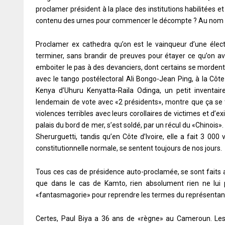
proclamer président à la place des institutions habilitées e
contenu des urnes pour commencer le décompte ? Au nom de
Proclamer ex cathedra qu’on est le vainqueur d’une élec
terminer, sans brandir de preuves pour étayer ce qu’on av
emboiter le pas à des devanciers, dont certains se mordent 
avec le tango postélectoral Ali Bongo-Jean Ping, à la Côt
Kenya d’Uhuru Kenyatta-Raila Odinga, un petit inventai
lendemain de vote avec «2 présidents», montre que ça se 
violences terribles avec leurs corollaires de victimes et d’
palais du bord de mer, s’est soldé, par un récul du «Chinois». 
Sherurguetti, tandis qu’en Côte d’Ivoire, elle a fait 3 00
constitutionnelle normale, se sentent toujours de nos jours.
Tous ces cas de présidence auto-proclamée, se sont faits ap
que dans le cas de Kamto, rien absolument rien ne lui
«fantasmagorie» pour reprendre les termes du représentant
Certes, Paul Biya a 36 ans de «règne» au Cameroun. Le