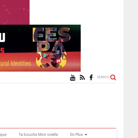
SEARCH
ique
Ta bouche Mon oreille
En Plus