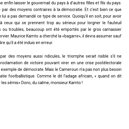
enfin laisser le gouvernail du pays à d’autres filles et fils du pays.
» par des moyens contraires à la démocratie. Et c’est bien ce que
ui a pas demandé ce type de service. Quoiqu’il en soit, pour avoir
à ceux qui se prennent trop au sérieux pour lorgner le fauteuil
res ou troubles, beaucoup ont été emportés par le gros carnassier
pervier. Maurice Kamto a cherché la «bagarre», il devra assumer sauf
e qu’il a été induis en erreur.
par des moyens aussi ridicules, le triomphe serait risible s’il ne
oclamation de victoire pouvant virer en une crise postélectorale
n exemple de démocrate. Mais le Cameroun n’a pas non plus besoin
ratie footballistique. Comme le dit l’adage africain, « quand on dit
er les sémis» Donc, du calme, monsieur Kamto !