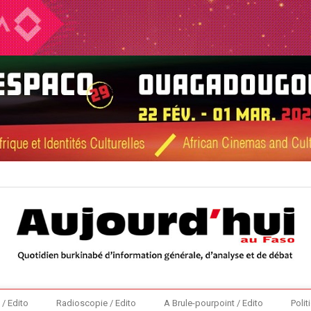
 / Edito
Radioscopie / Edito
A Brule-pourpoint / Edito
Polit