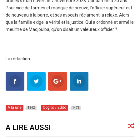
procès s’était ouvert le 7 novembre 2023. Condamné à 20 ans.
Pour vice de formes et manque de preuve, l’officier supérieur est
de nouveau à la barre, et ses avocats réclament la relaxe. Alors
que la famille exige la vérité et la justice. Qui a ordonné et armé le
meurtre de Madjoulba, qu’on disait un valeureux officier ?
La rédaction
A la une
Cogito / Edito
4342
1478
A LIRE AUSSI