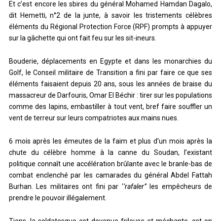
Et c’est encore les sbires du général Mohamed Hamdan Dagalo,
dit Hemetti, n°2 de la junte, à savoir les tristements célèbres
éléments du Régional Protection Force (RPF) prompts à appuyer
sur la gâchette qui ont fait feu sur les sit-ineurs.
Bouderie, déplacements en Egypte et dans les monarchies du
Golf, le Conseil militaire de Transition a fini par faire ce que ses
éléments faisaient depuis 20 ans, sous les années de braise du
massacreur de Darfouris, Omar El Béchir : tirer sur les populations
comme des lapins, embastiller à tout vent, bref faire souffler un
vent de terreur sur leurs compatriotes aux mains nues.
6 mois après les émeutes de la faim et plus d’un mois après la
chute du célèbre homme à la canne du Soudan, l’existant
politique connaît une accélération brûlante avec le branle-bas de
combat enclenché par les camarades du général Abdel Fattah
Burhan. Les militaires ont fini par ‘
’rafaler’’
les empêcheurs de
prendre le pouvoir illégalement.
Tiens, la soldatesque est devenue frileuse et méchante, est-on