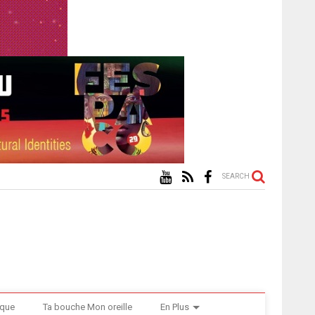
SEARCH
ique
Ta bouche Mon oreille
En Plus