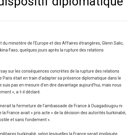
dispositif diplomatique
nt du ministère de l’Europe et des Affaires étrangères, Glenn Salic,
rkina Faso, quelques jours après la rupture des relations
rsay sur les conséquences concrètes de la rupture des relations
e Paris était en train d’adapter sa présence diplomatique dans le
 ne suis pas en mesure d’en dire davantage aujourd’hui, mais nous
nt », a-t-il déclaré.
raînerait la fermeture de l’ambassade de France à Ouagadougou ni
 la France avait « pris acte » de la décision des autorités burkinabè,
stile et sans fondement ».
ilitaires burkinabè, selon lesquelles la France serait impliquée