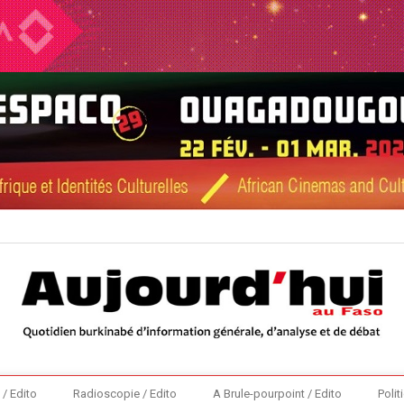
 / Edito
Radioscopie / Edito
A Brule-pourpoint / Edito
Polit