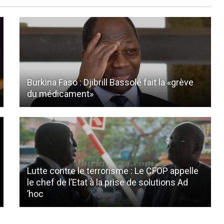
Burkina Faso : Djibrill Bassolé fait la «grève
du médicament»
Lutte contre le terrorisme : Le CFOP appelle
le chef de l’Etat à la prise de solutions Ad
’hoc