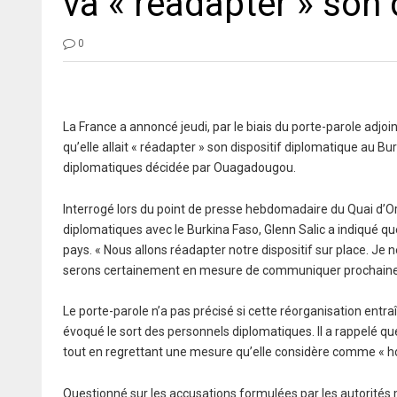
va « réadapter » son 
0
La France a annoncé jeudi, par le biais du porte-parole adjoi
qu’elle allait « réadapter » son dispositif diplomatique au Bu
diplomatiques décidée par Ouagadougou.
Interrogé lors du point de presse hebdomadaire du Quai d’O
diplomatiques avec le Burkina Faso, Glenn Salic a indiqué qu
pays. « Nous allons réadapter notre dispositif sur place. Je
serons certainement en mesure de communiquer prochaineme
Le porte-parole n’a pas précisé si cette réorganisation ent
évoqué le sort des personnels diplomatiques. Il a rappelé que
tout en regrettant une mesure qu’elle considère comme « ho
Questionné sur les accusations formulées par les autorités m