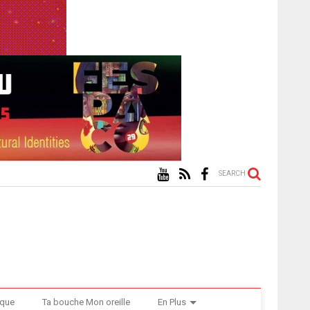
SEARCH
ique
Ta bouche Mon oreille
En Plus