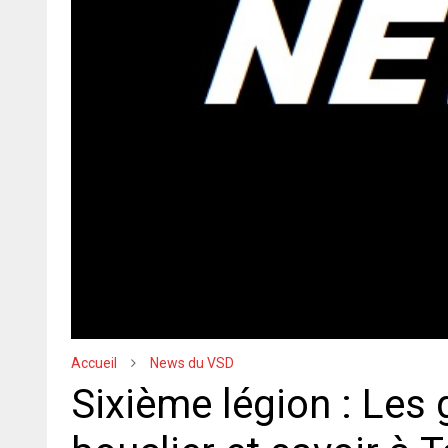
Accueil
News du VSD
Sixième légion : Les