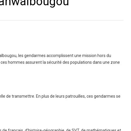
 Tanwalbougou
bougou, les gendarmes accomplissent une mission hors du
e, ces hommes assurent la sécurité des populations dans une zone
elle de transmettre. En plus de leurs patrouilles, ces gendarmes se
s de français, d’histoire-géographie, de SVT, de mathématiques et