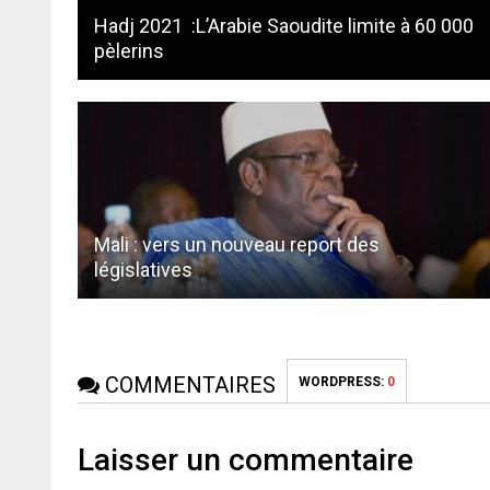
Hadj 2021 :L’Arabie Saoudite limite à 60 000
pèlerins
Mali : vers un nouveau report des
législatives
COMMENTAIRES
WORDPRESS:
0
Laisser un commentaire