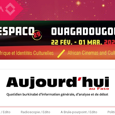
 / Edito
Radioscopie / Edito
A Brule-pourpoint / Edito
Polit