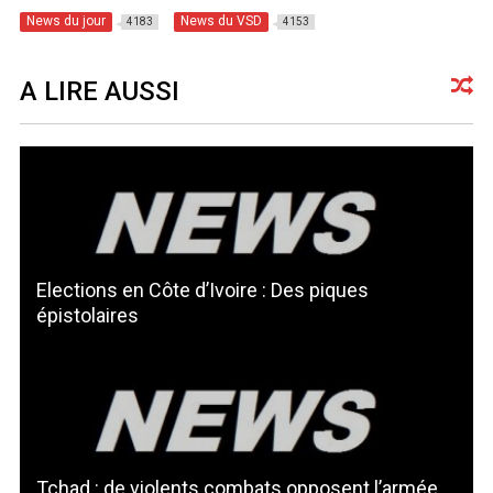
News du jour
News du VSD
4183
4153
A LIRE AUSSI
Elections en Côte d’Ivoire : Des piques
épistolaires
Tchad : de violents combats opposent l’armée