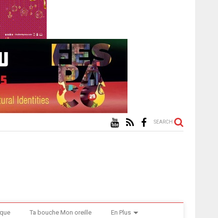
SEARCH
ique
Ta bouche Mon oreille
En Plus