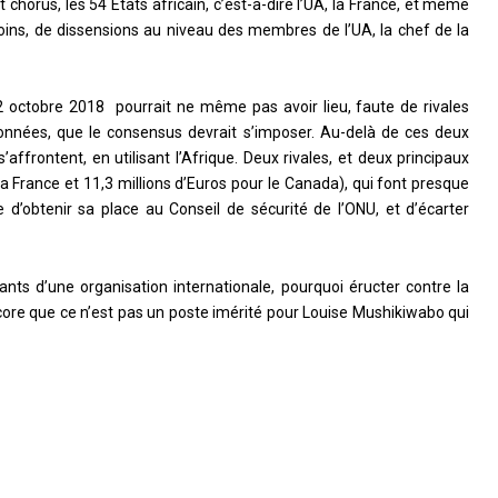
t chorus, les 54 Etats africain, c’est-à-dire l’UA, la France, et même
ins, de dissensions au niveau des membres de l’UA, la chef de la
 octobre 2018 pourrait ne même pas avoir lieu, faute de rivales
ionnées, que le consensus devrait s’imposer. Au-delà de ces deux
affrontent, en utilisant l’Afrique. Deux rivales, et deux principaux
la France et 11,3 millions d’Euros pour le Canada), qui font presque
re d’obtenir sa place au Conseil de sécurité de l’ONU, et d’écarter
ants d’une organisation internationale, pourquoi éructer contre la
Encore que ce n’est pas un poste imérité pour Louise Mushikiwabo qui