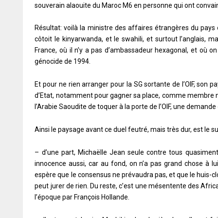
souverain alaouite du Maroc M6 en personne qui ont convain
Résultat: voilà la ministre des affaires étrangères du pays d
côtoit le kinyarwanda, et le swahili, et surtout l’anglais, 
France, où il n’y a pas d’ambassadeur hexagonal, et où on
génocide de 1994.
Et pour ne rien arranger pour la SG sortante de l’OIF, son pa
d’Etat, notamment pour gagner sa place, comme membre non
l’Arabie Saoudite de toquer à la porte de l’OIF, une demand
Ainsi le paysage avant ce duel feutré, mais très dur, est le su
– d’une part, Michaëlle Jean seule contre tous quasiment,
innocence aussi, car au fond, on n’a pas grand chose à lu
espère que le consensus ne prévaudra pas, et que le huis-clo
peut jurer de rien. Du reste, c’est une mésentente des Africain
l’époque par François Hollande.