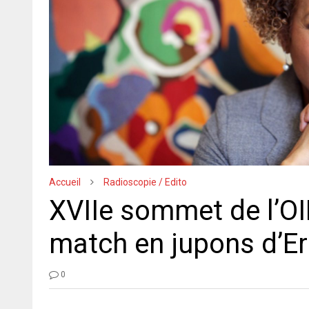
Accueil
Radioscopie / Edito
XVIIe sommet de l’OI
match en jupons d’Er
0