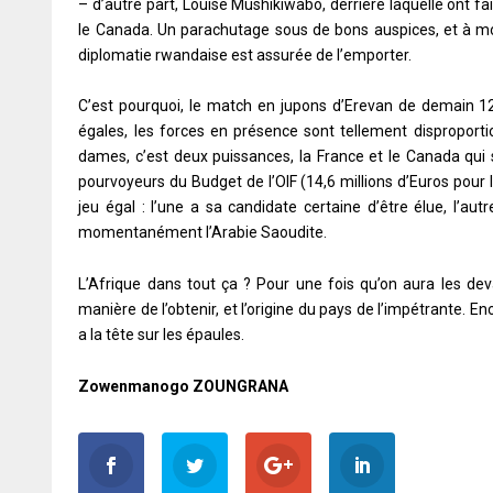
– d’autre part, Louise Mushikiwabo, derrière laquelle ont fai
le Canada. Un parachutage sous de bons auspices, et à mo
diplomatie rwandaise est assurée de l’emporter.
C’est pourquoi, le match en jupons d’Erevan de demain 12
égales, les forces en présence sont tellement disproport
dames, c’est deux puissances, la France et le Canada qui s’
pourvoyeurs du Budget de l’OIF (14,6 millions d’Euros pour 
jeu égal : l’une a sa candidate certaine d’être élue, l’aut
momentanément l’Arabie Saoudite.
L’Afrique dans tout ça ? Pour une fois qu’on aura les dev
manière de l’obtenir, et l’origine du pays de l’impétrante. 
a la tête sur les épaules.
Zowenmanogo ZOUNGRANA