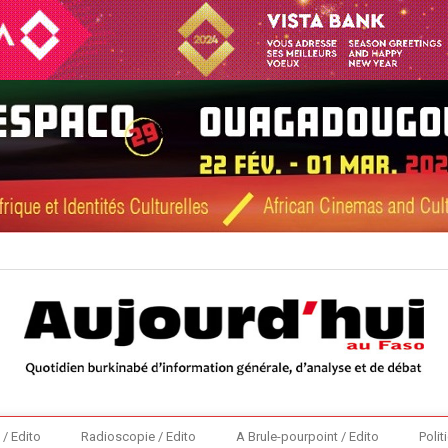
 / Edito
Radioscopie / Edito
A Brule-pourpoint / Edito
Polit