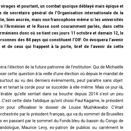
 virages et pourtant, un combat quoique déblayé mais épique et
de secrétaire général de l’Organisation internationale de la
ilie, bien ancrée, mais non francophone même si les universités
euls l’Arménien et le Russe sont couramment parlés, dans cette
méniens donc où se tient ces jours 11 octobre et demain 12, le
rsonnes des 84 pays qui constituent l’OIF. On évoquera l’avenir
t de ceux qui frappent à la porte, bref de l’avenir de cette
era l’élection de la future patronne de l’institution. Qui de Michaëlle
er cette question à la veille d’une élection où depuis le mandat de
 surtout au vu des derniers évènements, peut paraître sans objet.
 et tenait la corde pour se succéder à elle-même. Mais ce jour-là,
l’érable qu’elle sentait dans sa bouche depuis 2014 s’est un peu
 C’est cette date fatidique qu’ont choisi Paul Kagame, le président
pour officialiser le dossier de Louise Mushikiwabo. C’était
chestrée par le président français, qui va du sommet de Bruxelles
is en passant par le sommet du Fonds bleu du bassin du Congo de
wandologue, Maurice Levy, ex-patron de publicis ou carrément le