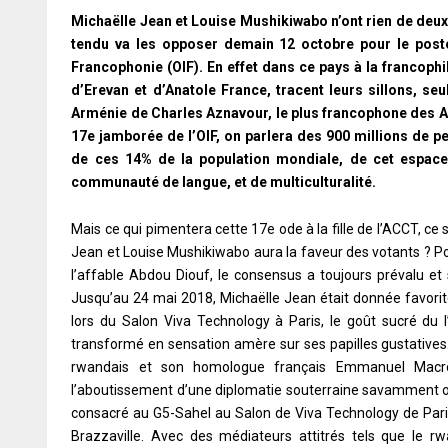
Michaëlle Jean et Louise Mushikiwabo n’ont rien de deux
tendu va les opposer demain 12 octobre pour le poste 
Francophonie (OIF). En effet dans ce pays à la francoph
d’Erevan et d’Anatole France, tracent leurs sillons, s
Arménie de Charles Aznavour, le plus francophone des Ar
17e jamborée de l’OIF, on parlera des 900 millions de pe
de ces 14% de la population mondiale, de cet espace e
communauté de langue, et de multiculturalité.
Mais ce qui pimentera cette 17e ode à la fille de l’ACCT, ce s
Jean et Louise Mushikiwabo aura la faveur des votants ? Pos
l’affable Abdou Diouf, le consensus a toujours prévalu et
Jusqu’au 24 mai 2018, Michaëlle Jean était donnée favorite
lors du Salon Viva Technology à Paris, le goût sucré du 
transformé en sensation amère sur ses papilles gustatives.
rwandais et son homologue français Emmanuel Macron 
l’aboutissement d’une diplomatie souterraine savamment or
consacré au G5-Sahel au Salon de Viva Technology de Par
Brazzaville. Avec des médiateurs attitrés tels que le r