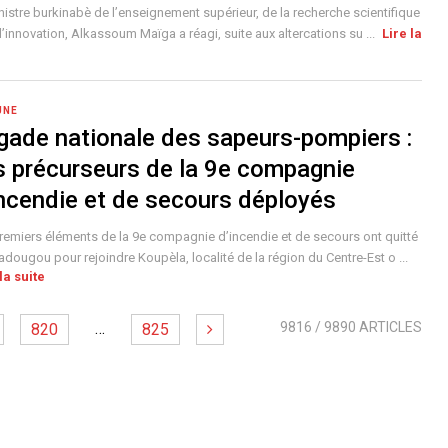
nistre burkinabè de l’enseignement supérieur, de la recherche scientifique
 l’innovation, Alkassoum Maïga a réagi, suite aux altercations su ...
Lire la
UNE
igade nationale des sapeurs-pompiers :
s précurseurs de la 9e compagnie
incendie et de secours déployés
remiers éléments de la 9e compagnie d’incendie et de secours ont quitté
dougou pour rejoindre Koupèla, localité de la région du Centre-Est o ...
la suite
…
9816
/ 9890 ARTICLES
820
825