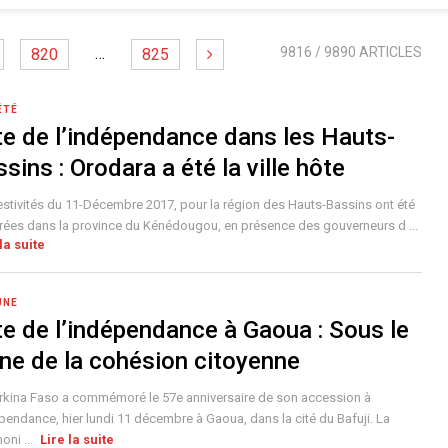
…
9816
/ 9890 ARTICLES
820
825
ÉTÉ
te de l’indépendance dans les Hauts-
sins : Orodara a été la ville hôte
estivités du 11-Décembre 2017, pour la région des Hauts-Bassins ont été
rées dans la province du Kénédougou, en présence des gouverneurs d ...
la suite
UNE
te de l’indépendance à Gaoua : Sous le
gne de la cohésion citoyenne
rkina Faso a commémoré le 57e anniversaire de son accession à
épendance, hier lundi 11 décembre à Gaoua, dans la cité du Bafuji. La
oni ...
Lire la suite