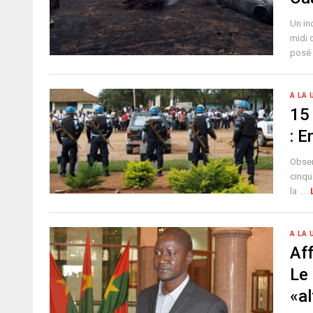
Un in
midi 
posé 
A LA 
15
: E
Obser
cinqu
la ...
A LA 
Aff
Le
«al