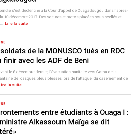
cendie s'est déclenché à la Cour d'appel de Ouagadougou dans l'après-
du 10 décembre 2017. Des voitures et motos placées sous scellés et
...
Lire la suite
UNE
 soldats de la MONUSCO tués en RDC
n finir avec les ADF de Beni
vant le 8 décembre dernier, l’évacuation sanitaire vers Goma de la
antaine de casques bleus blessés lors de l’attaque du casernement de
Lire la suite
UNE
rontements entre étudiants à Ouaga I :
 ministre Alkassoum Maïga se dit
téré»