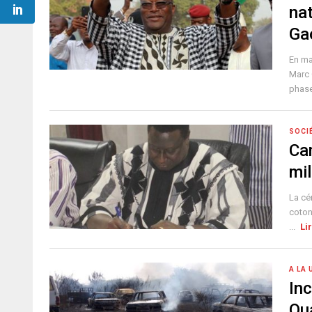
na
Ga
En ma
Marc 
phase
SOCI
Ca
mil
La cé
coton
...
Li
A LA 
Inc
Ou