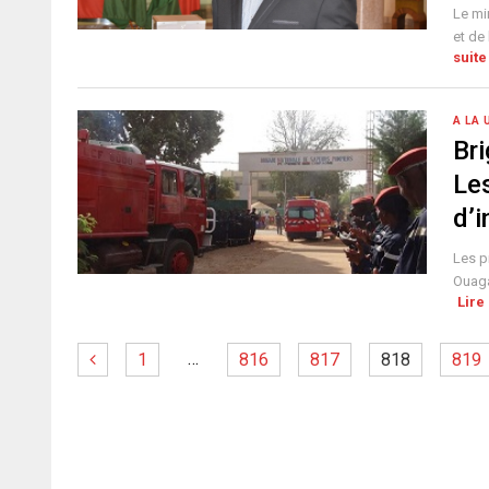
Le mi
et de
suite
A LA 
Br
Le
d’
Les p
Ouaga
Lire 
…
1
816
817
818
819