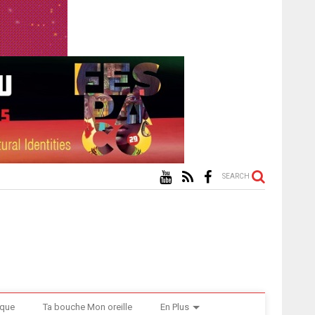
SEARCH
ique
Ta bouche Mon oreille
En Plus