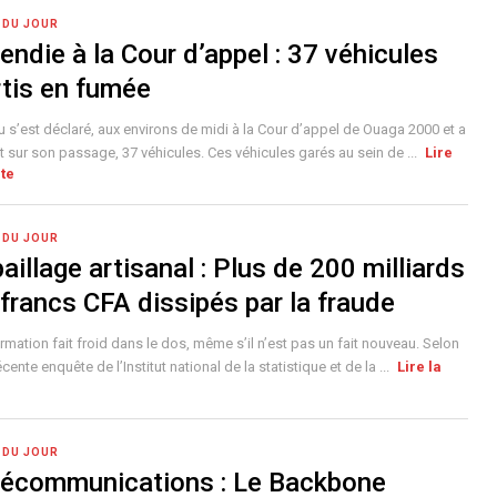
 DU JOUR
endie à la Cour d’appel : 37 véhicules
rtis en fumée
u s’est déclaré, aux environs de midi à la Cour d’appel de Ouaga 2000 et a
it sur son passage, 37 véhicules. Ces véhicules garés au sein de ...
Lire
ite
 DU JOUR
aillage artisanal : Plus de 200 milliards
francs CFA dissipés par la fraude
ormation fait froid dans le dos, même s’il n’est pas un fait nouveau. Selon
cente enquête de l’Institut national de la statistique et de la ...
Lire la
 DU JOUR
lécommunications : Le Backbone