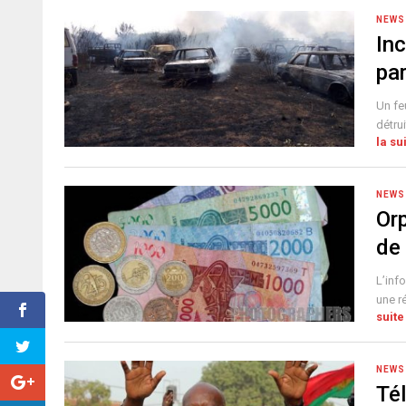
NEWS
Inc
pa
Un fe
détru
la su
NEWS
Orp
de 
L’inf
une ré
suite
NEWS
Té