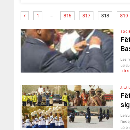
…
1
816
817
818
819
SOCI
Fê
Bas
Les f
céléb
Lire 
A LA 
Fê
si
Le Bu
l’ind
cérém