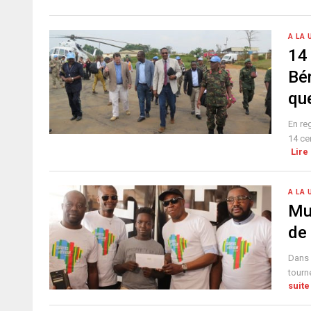
A LA 
14
Bé
qu
En re
14 ce
Lire 
A LA 
Mu
de
Dans 
tourn
suite