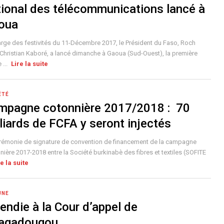
tional des télécommunications lancé à
oua
rge des festivités du 11-Décembre 2017, le Président du Faso, Roch
Christian Kaboré, a lancé dimanche à Gaoua (Sud-Ouest), la première
 ...
Lire la suite
ÉTÉ
mpagne cotonnière 2017/2018 : 70
liards de FCFA y seront injectés
rémonie de signature de convention de financement de la campagne
nière 2017-2018 entre la Société burkinabè des fibres et textiles (SOFITE
re la suite
UNE
endie à la Cour d’appel de
agadougou