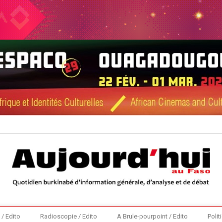
 / Edito
Radioscopie / Edito
A Brule-pourpoint / Edito
Polit