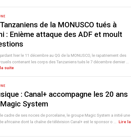
UNE
 Tanzaniens de la MONUSCO tués à
ni : Enième attaque des ADF et moult
estions
gardant hier le 11 décembre au QG de la MONUSCO, le rapatriement des
rcueils contenant les corps des Tanzaniens tués le 7 décembre dernier ...
la suite
UNE
sique : Canal+ accompagne les 20 ans
 Magic System
le cadre de ses noces de porcelaine, le groupe Magic System a initié une
ée africaine dont la chaîne de télévision Canal+ est le sponsor o ...
Lire la