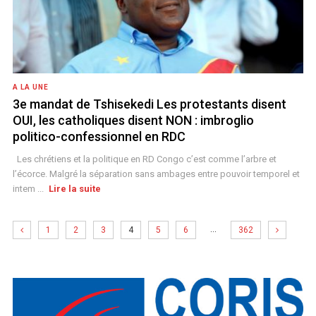
A LA UNE
3e mandat de Tshisekedi Les protestants disent
OUI, les catholiques disent NON : imbroglio
politico-confessionnel en RDC
Les chrétiens et la politique en RD Congo c’est comme l’arbre et
l’écorce. Malgré la séparation sans ambages entre pouvoir temporel et
intem ...
Lire la suite
…
1
2
3
4
5
6
362