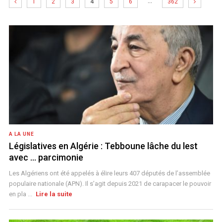
…
1
2
3
4
5
6
362
A LA UNE
Législatives en Algérie : Tebboune lâche du lest
avec … parcimonie
Les Algériens ont été appelés à élire leurs 407 députés de l’assemblée
populaire nationale (APN). Il s’agit depuis 2021 de carapacer le pouvoir
en pla ...
Lire la suite