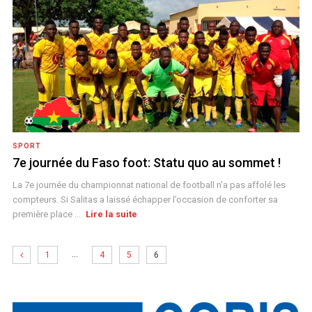
SPORT
7e journée du Faso foot: Statu quo au sommet !
La 7e journée du championnat national de football n’a pas affolé les
compteurs. Si Salitas a laissé échapper l’occasion de conforter sa
première place ...
Lire la suite
…
1
4
5
6