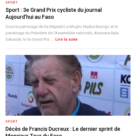
SPORT
Sport : 3e Grand Prix cycliste du journal
Aujourd’hui au Faso
Sous le patronage de Sa Majesté Le Mogho Naaba Baongo et le
parrainage du Président de l’Assemblée nationale, Alassane Bala
Sakandé, le 3e Grand Prix ...
Lire la suite
SPORT
Décès de Francis Ducreux : Le dernier sprint de
Monsieur Tour du Faso